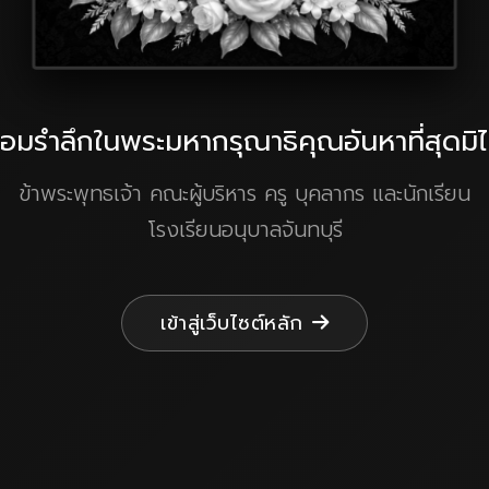
้อมรำลึกในพระมหากรุณาธิคุณอันหาที่สุดมิไ
ข้าพระพุทธเจ้า คณะผู้บริหาร ครู บุคลากร และนักเรียน
โรงเรียนอนุบาลจันทบุรี
านแข่งขันอนุบาลภ
เข้าสู่เว็บไซต์หลัก
"อัญมณีแห่งการศึกษา"
บบลงทะเบียน ตารางการแข่งขัน และตรวจสอบผลการประเ
เข้าสู่เว็บไซต์งานแข่งขัน