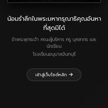
น้อมรำลึกในพระมหากรุณาธิคุณอันหา
ที่สุดมิได้
ACTIVITY
ข้าพระพุทธเจ้า คณะผู้บริหาร ครู บุคลากร และ
การประชุมเครือข่ายผู้ปกครองนักเรียน ระดับชั้นประถมศึกษาปีที่ 1-6 หลักสูตรห้องเรียนพิเศษและห้องเรียนปกติ
นักเรียน
วันที่ 26 พฤษภาคม 2569 โรงเรียนอนุบาลจันทบุรี ได้จัดการ
โรงเรียนอนุบาลจันทบุรี
ประชุมเครือข่ายผู้ปกครองนักเรียน ระดับชั้นประถมศึกษาปีที่ 1-6
หลักสูตรห้องเรียนพิเศษและห้องเรียนปกติ และระดับชั้น
อ่านต่อ...
มัธยมศึกษาปีที่ 1-3 ภาคเรียนที่ 1 ประจำปีการศึกษา 2569 เพื่อ
ชี้แจงการดำเนินกิจกรรมของเครือข่ายผู้ปกครอง และร่วมกัน
ดูรูปภาพทั้งหมด
เสนอแนวทางการบริหารจัดการภายในโรงเรียน โดยมีนายศักดิ
เข้าสู่เว็บไซต์หลัก
นันท์ ศรีไพร ผู้อำนวยการโรงเรียน เป็นประธานในการประชุม
พร้อมทั้งคณะผู้บริหาร ณ ห้องประชุมไพลิน โรงเรียนอนุบาล
จันทบุรี ตำบลตลาด
ผลงานนักเรียน